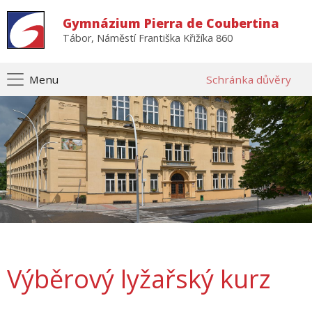
Gymnázium Pierra de Coubertina
Tábor, Náměstí Františka Křižíka 860
Menu
Schránka důvěry
Výběrový lyžařský kurz