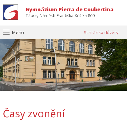
Gymnázium Pierra de Coubertina
Tábor, Náměstí Františka Křižíka 860
Menu
Schránka důvěry
Časy zvonění