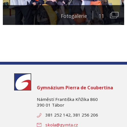
Fotogalerie
11
Gymnázium
Pierra de Coubertina
Náměstí Františka Křižíka 860
390 01 Tábor
381 252 142, 381 256 206
skola@gymta.cz