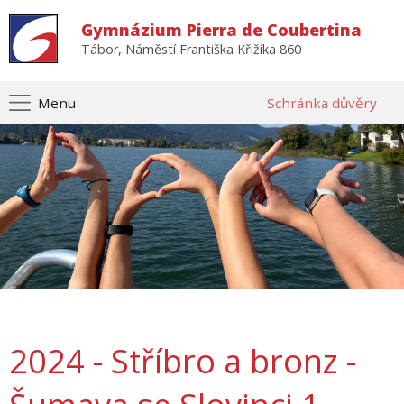
Gymnázium Pierra de Coubertina
Tábor, Náměstí Františka Křižíka 860
Menu
Schránka důvěry
2024 - Stříbro a bronz -