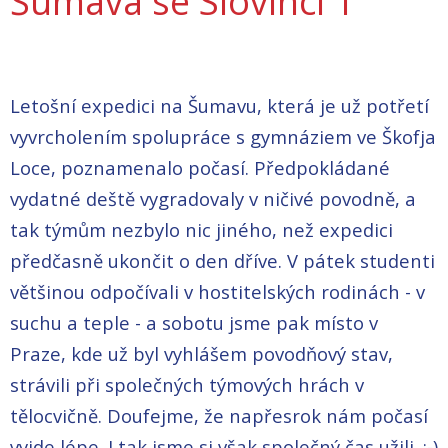
Šumava se Slovinci 1
Letošní expedici na Šumavu, která je už potřetí
vyvrcholením spolupráce s gymnáziem ve Škofja
Loce, poznamenalo počasí. Předpokládané
vydatné deště vygradovaly v ničivé povodně, a
tak týmům nezbylo nic jiného, než expedici
předčasně ukončit o den dříve. V pátek studenti
většinou odpočívali v hostitelských rodinách - v
suchu a teple - a sobotu jsme pak místo v
Praze, kde už byl vyhlášem povodňový stav,
strávili při společných týmových hrách v
tělocvičně. Doufejme, že napřesrok nám počasí
vyjde lépe. I tak jsme si však společný čas užili. :-)