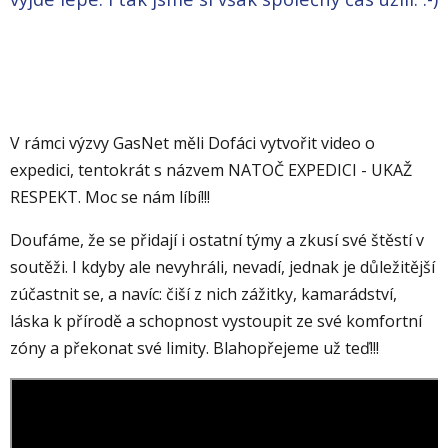
V rámci výzvy GasNet měli Dofáci vytvořit video o
expedici, tentokrát s názvem NATOČ EXPEDICI - UKAŽ
RESPEKT. Moc se nám líbí!!!
Doufáme, že se přidají i ostatní týmy a zkusí své štěstí v
soutěži. I kdyby ale nevyhráli, nevadí, jednak je důležitější
zúčastnit se, a navíc: čiší z nich zážitky, kamarádství,
láska k přírodě a schopnost vystoupit ze své komfortní
zóny a překonat své limity. Blahopřejeme už teď!!!