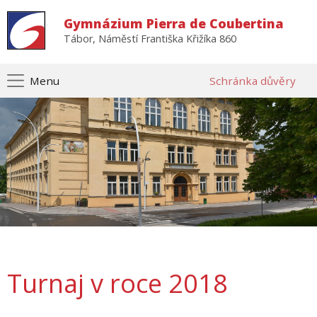
Gymnázium Pierra de Coubertina
Tábor, Náměstí Františka Křižíka 860
Menu
Schránka důvěry
Turnaj v roce 2018