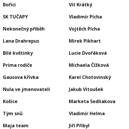
Boříci
Vít Krátký
SK TUČAPY
Vladimír Pícha
Nekonečný příběh
Vojtěch Pícha
Lana Drahrepus
Mirek Pikhart
Bílé květinky
Lucie Dvořáková
Prima rodiče
Michaela Čížková
Gausova křivka
Karel Chotovinský
Nula ve jmenovateli
Jakub Vitoušek
Košice
Marketa Sedliakova
Tým snů
Vladimír Helma
Maja team
Jiří Přibyl