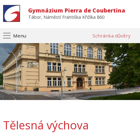
Gymnázium Pierra de Coubertina
Tábor, Náměstí Františka Křižíka 860
Menu
Schránka důvěry
Tělesná výchova