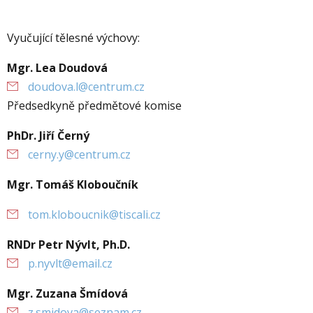
Vyučující tělesné výchovy:
Mgr. Lea Doudová
doudova.l@centrum.cz
Předsedkyně předmětové komise
PhDr. Jiří Černý
cerny.y@centrum.cz
Mgr. Tomáš Kloboučník
tom.kloboucnik@tiscali.cz
RNDr Petr Nývlt, Ph.D.
p.nyvlt@email.cz
Mgr. Zuzana Šmídová
z.smidova@seznam.cz