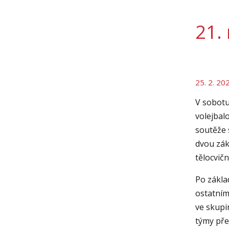
21.
25. 2. 20
V sobotu
volejbal
soutěže 
dvou zák
tělocvič
Po základ
ostatním
ve skupi
týmy pře