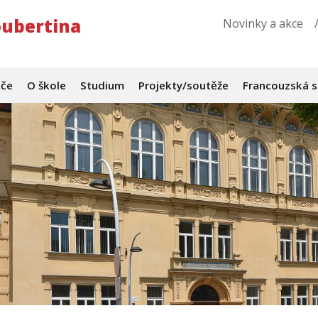
oubertina
Novinky a akce
iče
O škole
Studium
Projekty/soutěže
Francouzská 