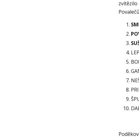
zvítězil
Povalečů
SM
PO
SU
LEP
BO
GA
NE
PR
ŠP
DA
Poděková