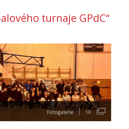
balového turnaje GPdC“
Fotogalerie
10