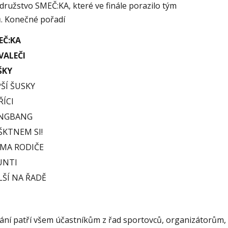
o družstvo SMEČ:KA, které ve finále porazilo tým
. Konečné pořadí
EČ:KA
VALEČI
ŠKY
ŠÍ ŠUSKY
ŘÍCI
NGBANG
ŠKTNEM SI!
IMA RODIČE
UNTI
LŠÍ NA ŘADĚ
ní patří všem účastníkům z řad sportovců, organizátorům, 