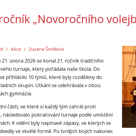
 ročník „Novoročního volej
26
/
Akce
/
Zuzana Šmídová
 21. února 2026 se konal 21. ročník tradičního
ového turnaje, který pořádala naše škola. Do
se přihlásilo 10 týmů, které byly rozděleny do
ladních skupin. Utkání se odehrávala v obou
nách gymnázia.
ní části, ve které si každý tým zahrál proti
, následovalo pokračování turnaje podle umístění
nách. K vidění byly napínavé zápasy, ve kterých se
dvedly ve skvělé formě. Po tvrdých bojích nakonec