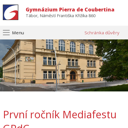
Gymnázium Pierra de Coubertina
Tábor, Náměstí Františka Křižíka 860
Menu
Schránka důvěry
První ročník Mediafestu