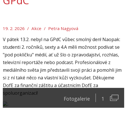
GPdC
19. 2. 2026
/
Akce
/
Petra Nagyová
V pátek 13.2. nebyl na GPdC vůbec smolný den! Naopak:
studenti 2. ročníků, sexty a 4.A měli možnost podívat se
"pod pokličku" médií, ať už šlo o zpravodajství, rozhlas,
televizní reportáže nebo podcast. Profesionálové z
mediálního světa jim představili svoji práci a pomohli jim
si z ní také něco na vlastní kůži vyzkoušet. Děkujeme
DofE za finanční záštitu a účastnicím DofE za
spoluorganizaci!
Fotogalerie
1